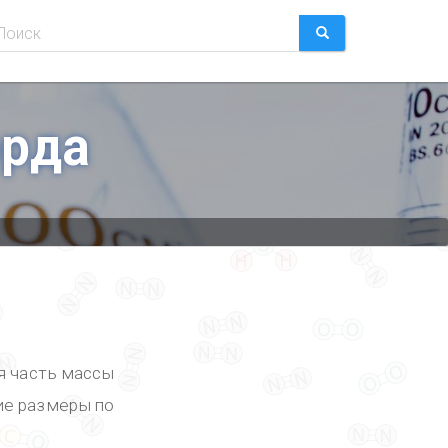
Форма
поиска
ПОИСК
орда
я часть массы
ие размеры по