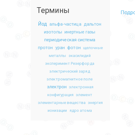
Термины
Подр
Йод
альфа-частица
дальтон
изотопы
инертные газы
периодическая система
протон
уран
фотон
щелочные
металлы
экасилидий
эксперимент Резерфорда
электрический заряд
электромагнитное поле
электрон
электронная
конфигурация
элемент
элементарные вещества
энергия
ионизации
ядро атома