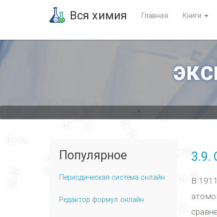
Вся химия
Главная
Книги
экс
Вы
здесь
Популярное
3.9.
Периодическая система онлайн
В 191
атомо
Редактор формул онлайн
сравн